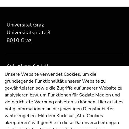
Beginn
Ende
Ende
des
dieses
dieses
Seitenbereichs:
Seitenbereichs.
Seitenbereichs.
Universität Graz
Zusatzinformationen:
Zur
Zur
Universitätsplatz 3
Übersicht
Übersicht
8010 Graz
der
der
Seitenbereiche
Seitenbereiche
Anfahrt und Kontakt
Kommunikation und Öffentlichkeitsarbeit
Unsere Website verwendet Cookies, um die
grundlegende Funktionalität unserer Website zu
Moodle
gewährleisten sowie die Zugriffe auf unserer Website zu
UNIGRAZonline
analysieren bzw. um Funktionen für Soziale Medien und
Impressum
zielgerichtete Werbung anbieten zu können. Hierzu ist es
Datenschutzerklärung
nötig Informationen an die jeweiligen Dienstanbieter
Cookie-Einstellungen
weiterzugeben. Mit dem Klick auf „Alle Cookies
Barrierefreiheitserklärung
akzeptieren“ willigen Sie in diese Datenverarbeitungen