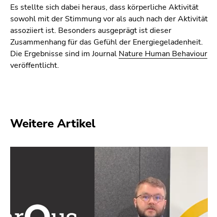
(Zugriffstaste
Es stellte sich dabei heraus, dass körperliche Aktivität
5)
sowohl mit der Stimmung vor als auch nach der Aktivität
Zu
assoziiert ist. Besonders ausgeprägt ist dieser
den
Zusammenhang für das Gefühl der Energiegeladenheit.
Seiteneinstellungen
Die Ergebnisse sind im Journal
Nature Human Behaviour
(Benutzer/Sprache)
veröffentlicht.
(Zugriffstaste
8)
Zur
Suche
(Zugriffstaste
Weitere Artikel
9)
Ende
dieses
Seitenbereichs.
Zur
Übersicht
der