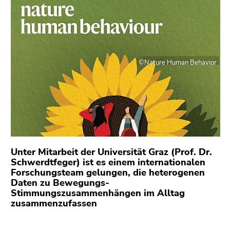
bestätigen
Sie diesen
Link.
Beginn
Zum
des
Inhalt
©Nature Human Behavior
Seitenbereichs:
(Zugriffstaste
Seitenbereiche:
1)
Zur
Positionsanzeige
(Zugriffstaste
2)
Zur
Unter Mitarbeit der Universität Graz (Prof. Dr.
Hauptnavigation
Schwerdtfeger) ist es einem internationalen
Forschungsteam gelungen, die heterogenen
(Zugriffstaste
Daten zu Bewegungs-
3)
Stimmungszusammenhängen im Alltag
Zu
zusammenzufassen
den
Zusatzinformationen