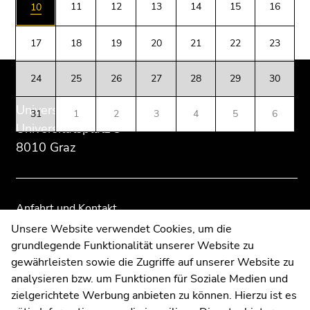
des
dieses
dieses
(Zugriffstaste
11
12
13
14
15
16
10
Seitenbereichs:
Seitenbereichs.
Seitenbereichs.
5)
Zusatzinformationen:
Zur
Zur
Zu
17
18
19
20
21
22
23
Übersicht
Übersicht
den
der
der
Seiteneinstellungen
24
25
26
27
28
29
30
Seitenbereiche
Seitenbereiche
(Benutzer/Sprache)
(Zugriffstaste
Universität Graz
31
1
2
3
4
5
6
8)
Universitätsplatz 3
Zur
8010 Graz
Suche
(Zugriffstaste
9)
Anfahrt und Kontakt
Ende
Kommunikation und Öffentlichkeitsarbeit
Unsere Website verwendet Cookies, um die
dieses
grundlegende Funktionalität unserer Website zu
Moodle
Seitenbereichs.
gewährleisten sowie die Zugriffe auf unserer Website zu
Zur
UNIGRAZonline
analysieren bzw. um Funktionen für Soziale Medien und
Übersicht
Impressum
zielgerichtete Werbung anbieten zu können. Hierzu ist es
der
Datenschutzerklärung