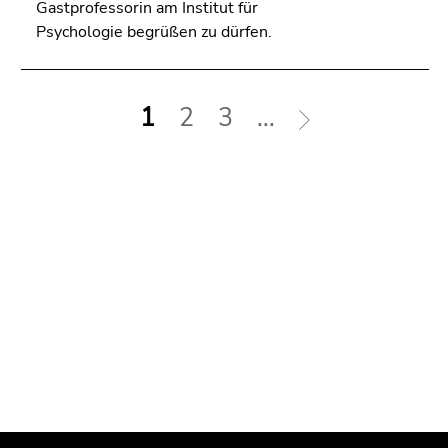
Gastprofessorin am Institut für
Psychologie begrüßen zu dürfen.
1
2
3
...
Begin
End
End