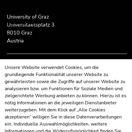
of
of
of
page
this
this
About the department
Begin
section:
page
page
University of Graz
of
Our research
Additional
section.
section.
Universitaetsplatz 3
page
information:
Go
Go
section:
8010 Graz
Personalities
to
to
Sub
Austria
overview
overview
navigation:
News
of
of
page
page
sections
sections
End
Contact
Unsere Website verwendet Cookies, um die
of
grundlegende Funktionalität unserer Website zu
Web Editors
this
gewährleisten sowie die Zugriffe auf unserer Website zu
Moodle
page
analysieren bzw. um Funktionen für Soziale Medien und
UNIGRAZonline
section.
zielgerichtete Werbung anbieten zu können. Hierzu ist es
Imprint
Go
nötig Informationen an die jeweiligen Dienstanbieter
Data Protection Declaration
to
weiterzugeben. Mit dem Klick auf „Alle Cookies
Accessibility Declaration
overview
akzeptieren“ willigen Sie in diese Datenverarbeitungen
of
ein. Individuelle Auswahlmöglichkeiten, weitere
page
Informationen und die Widerrufsmöglichkeit finden Sie