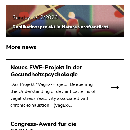
Go
to
Sunday, 4/12/2026
search
(Accesskey
Replikationsprojekt in Nature veröffentlicht
9)
End
More news
of
this
page
Neues FWF-Projekt in der
section.
Gesundheitspsychologie
Go
Das Projekt "VagEx-Project: Deepening
to
the Understanding of deviant patterns of
overview
vagal stress reactivity associated with
of
chronic exhaustion." (VagEx)…
page
sections
Congress-Award für die